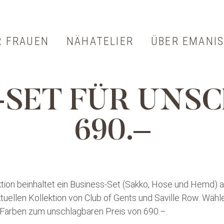
R FRAUEN
NÄHATELIER
ÜBER EMANI
utschuhe
EMANIS-Fami
ikleid
Kundenstimm
-SET FÜR UNS
sskostüm
Blog
690.–
Impressionen
ktion beinhaltet ein Business-Set (Sakko, Hose und Hemd) 
tuellen Kollektion von Club of Gents und Saville Row. Wähl
 Farben zum unschlagbaren Preis von 690.–.