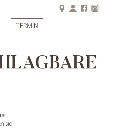
S
TERMIN
ly
en
CHLAGBARE
aus
en sie