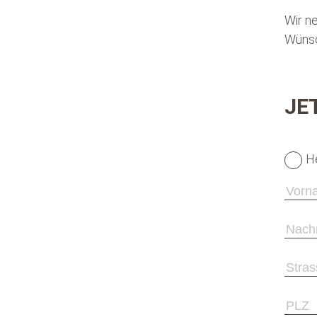
Wir n
Wünsc
JE
H