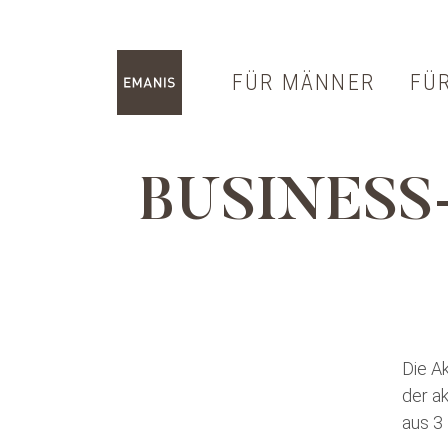
FÜR MÄNNER
FÜ
Hochzeit & Fest
Bra
Mass
Etu
BUSINESS
Business
Ma
Casual
Accessoires
Die A
der ak
aus 3