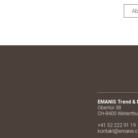
Ab
EMANIS Trend &
Obertor 38
CH-8400 Winterthu
+41 52 222 91 19
kontakt@emanis.c